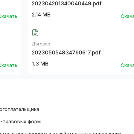
202304201340040449.pdf
2.14 MB
Скачать
Скач
Договор
202305054834760617.pdf
1.3 MB
Скачать
Скач
огоплательщика
о-правовых форм
в государственного и хозяйственного управления