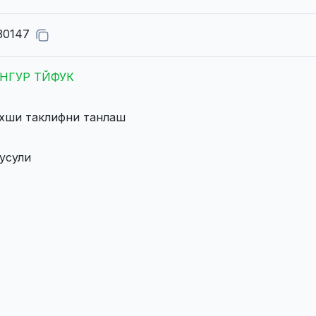
30147
НГУР ТЙФУК
яхши таклифни танлаш
 усули