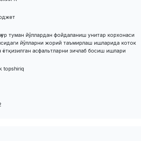
юджет
нғур туман йўллардан фойдаланиш унитар корхонаси
нсидаги йўлларни жорий таъмирлаш ишларида коток
н ётқизилган асфальтларни зичлаб босиш ишлари
k topshiriq
2