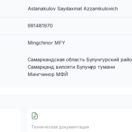
Astanakulov Saydaxmat Azzamkulovich
991481970
Mingchinor MFY
Самаркандская область Булунгурский рай
Самарқанд вилояти Булунғур тумани
Мингчинор МФЙ
Техническая документация