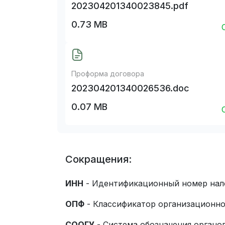
202304201340023845.pdf
0.73 MB
Проформа договора
202304201340026536.doc
0.07 MB
Сокращения:
ИНН
- Идентификационный номер нал
ОПФ
- Классификатор организационн
СООГУ
- Система обозначения органо