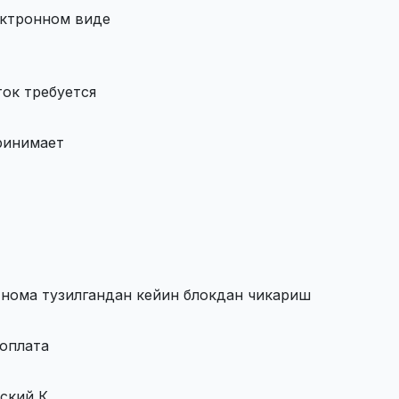
ектронном виде
ток требуется
ринимает
нома тузилгандан кейин блокдан чикариш
оплата
кский К