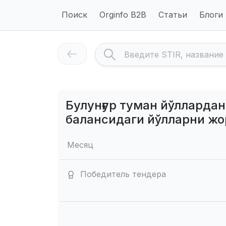
Поиск
Orginfo B2B
Статьи
Блоги
Булунғур туман йўлларда
балансидаги йўлларни ж
Месяц
Победитель тендера