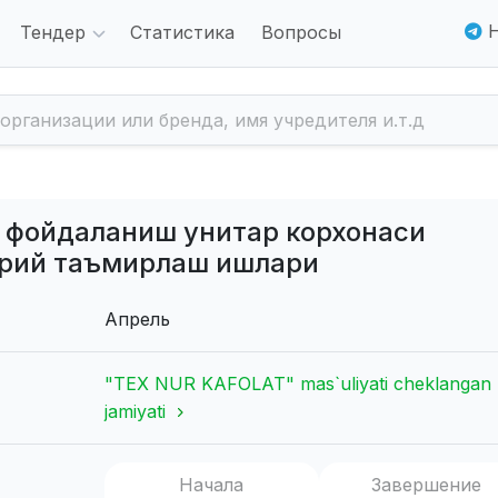
Н
Тендер
Статистика
Вопросы
н фойдаланиш унитар корхонаси
орий таъмирлаш ишлари
Апрель
"TEX NUR KAFOLAT" mas`uliyati cheklangan
jamiyati
Начала
Завершение