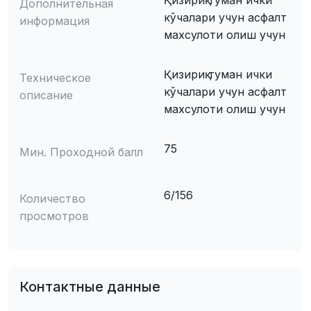
Қизириқ туман ички
Дополнительная
кўчалари учун асфалт
информация
махсулоти олиш учун
Қизириқ туман ички
Техническое
кўчалари учун асфалт
описание
махсулоти олиш учун
75
Мин. Проходной балл
6/156
Количество
просмотров
Контактные данные