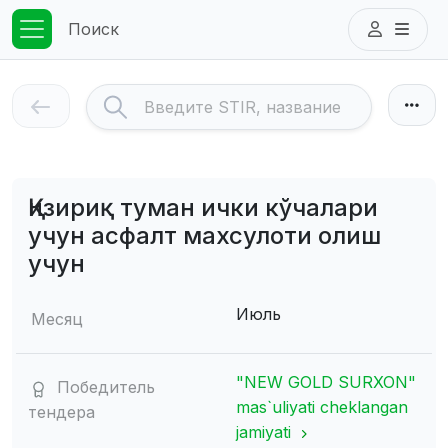
Поиск
Қизириқ туман ички кўчалари
учун асфалт махсулоти олиш
учун
Июль
Месяц
"NEW GOLD SURXON"
Победитель
mas`uliyati cheklangan
тендера
jamiyati