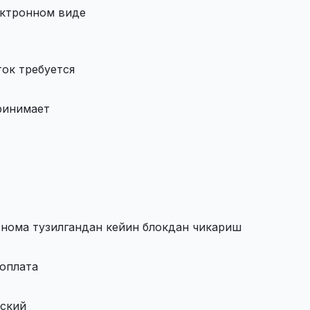
ектронном виде
ток требуется
ринимает
%
нома тузилгандан кейин блокдан чикариш
оплата
кский