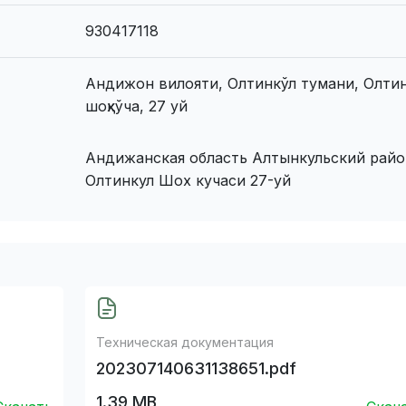
930417118
Андижон вилояти, Олтинкўл тумани, Олти
шоҳкўча, 27 уй
Андижанская область Алтынкульский райо
Олтинкул Шох кучаси 27-уй
Техническая документация
202307140631138651.pdf
1.39 MB