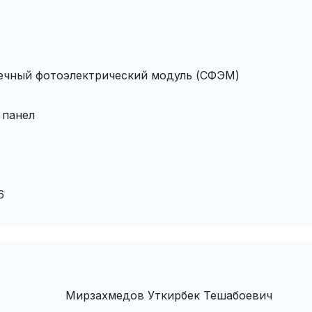
ечный фотоэлектрический модуль (СФЭМ)
 панел
6
Мирзахмедов Уткирбек Тешабоевич