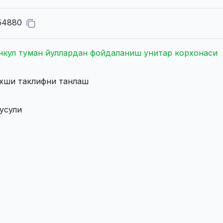
54880
нкул туман йуллардан фойдаланиш унитар корхонаси
яхши таклифни танлаш
 усули