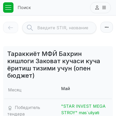
Поиск
Тараккиёт МФЙ Бахрин
кишлоги Заковат кучаси куча
ёритиш тизими учун (опен
бюджет)
Май
Месяц
"STAR INVEST MEGA
Победитель
STROY" mas`uliyati
тендера