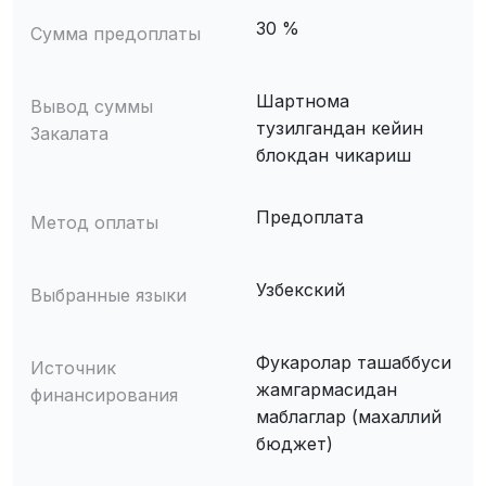
30 %
Сумма предоплаты
Шартнома
Вывод суммы
тузилгандан кейин
Закалата
блокдан чикариш
Предоплата
Метод оплаты
Узбекский
Выбранные языки
Фукаролар ташаббуси
Источник
жамгармасидан
финансирования
маблаглар (махаллий
бюджет)