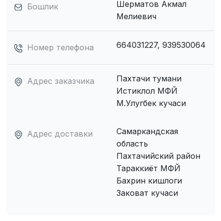
Шерматов Акмал
Бошлик
Мелиевич
664031227, 939530064
Номер телефона
Пахтачи тумани
Адрес заказчика
Истиклол МФЙ
М.Улугбек кучаси
Самаркандская
Адрес доставки
область
Пахтачийский район
Тараккиёт МФЙ
Бахрин кишлоги
Заковат кучаси