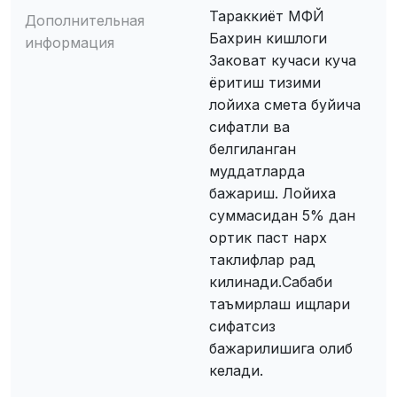
Тараккиёт МФЙ
Дополнительная
Бахрин кишлоги
информация
Заковат кучаси куча
ёритиш тизими
лойиха смета буйича
сифатли ва
белгиланган
муддатларда
бажариш. Лойиха
суммасидан 5% дан
ортик паст нарх
таклифлар рад
килинади.Сабаби
таъмирлаш ищлари
сифатсиз
бажарилишига олиб
келади.