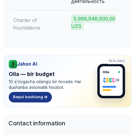
деятельность
5,999,948,600.00
Charter of
UZS
foundations
REKLAMA
Jahon AI
Oila
Oila — bir budget
M
J
A
N
+6
10 a'zogacha oilangiz bir ilovada. Har
dushanba avtomatik hisobot.
Bepul boshlang
Contact information