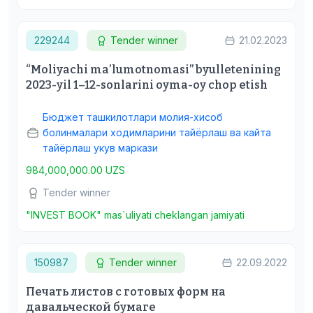
229244
Tender winner
21.02.2023
“Moliyachi maʼlumotnomasi” byulletenining
2023-yil 1–12-sonlarini oyma-oy chop etish
Бюджет ташкилотлари молия-хисоб
болинмалари ходимларини тайёрлаш ва кайта
тайёрлаш укув маркази
984,000,000.00 UZS
Tender winner
"INVEST BOOK" mas`uliyati cheklangan jamiyati
150987
Tender winner
22.09.2022
Печать листов с готовых форм на
давальческой бумаге