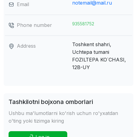
notemail@mail.ru
Email
935581752
Phone number
Toshkent shahri,
Address
Uchtepa tumani
FOZILTEPA KO`CHASI,
12B-UY
Tashkilotni bojxona omborlari
Ushbu ma'lumotlarni ko'rish uchun ro'yxatdan
o'ting yoki tizimga kiring
Log in