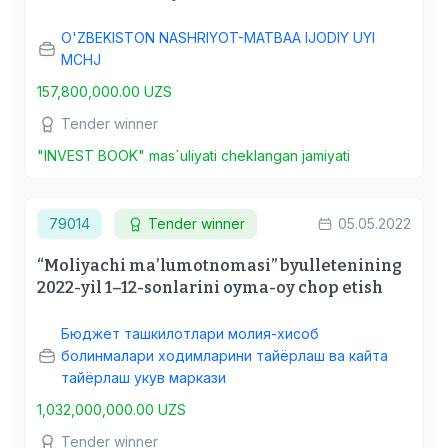
O'ZBEKISTON NASHRIYOT-MATBAA IJODIY UYI
MCHJ
157,800,000.00 UZS
Tender winner
"INVEST BOOK" mas`uliyati cheklangan jamiyati
79014
Tender winner
05.05.2022
“Moliyachi maʼlumotnomasi” byulletenining
2022-yil 1–12-sonlarini oyma-oy chop etish
Бюджет ташкилотлари молия-хисоб
болинмалари ходимларини тайёрлаш ва кайта
тайёрлаш укув маркази
1,032,000,000.00 UZS
Tender winner