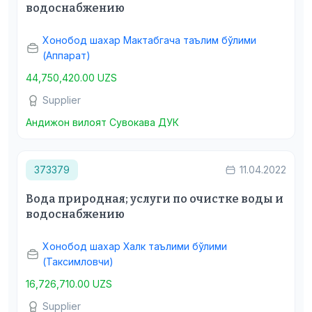
водоснабжению
Хонобод шахар Мактабгача таълим бўлими
(Аппарат)
44,750,420.00 UZS
Supplier
Андижон вилоят Сувокава ДУК
373379
11.04.2022
Вода природная; услуги по очистке воды и
водоснабжению
Хонобод шахар Халк таълими бўлими
(Таксимловчи)
16,726,710.00 UZS
Supplier