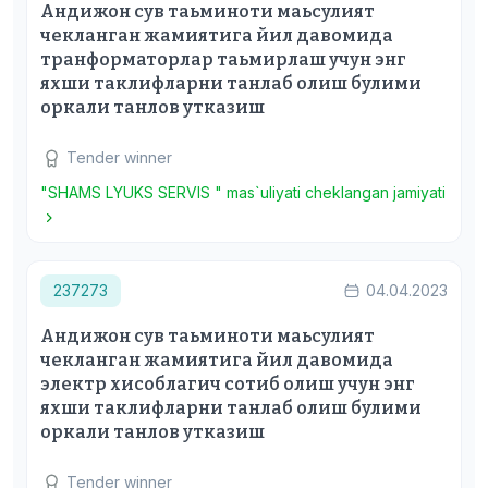
Андижон сув таьминоти маьсулият
чекланган жамиятига йил давомида
транформаторлар таьмирлаш учун энг
яхши таклифларни танлаб олиш булими
оркали танлов утказиш
Tender winner
"SHAMS LYUKS SERVIS " mas`uliyati cheklangan jamiyati
237273
04.04.2023
Андижон сув таьминоти маьсулият
чекланган жамиятига йил давомида
электр хисоблагич сотиб олиш учун энг
яхши таклифларни танлаб олиш булими
оркали танлов утказиш
Tender winner