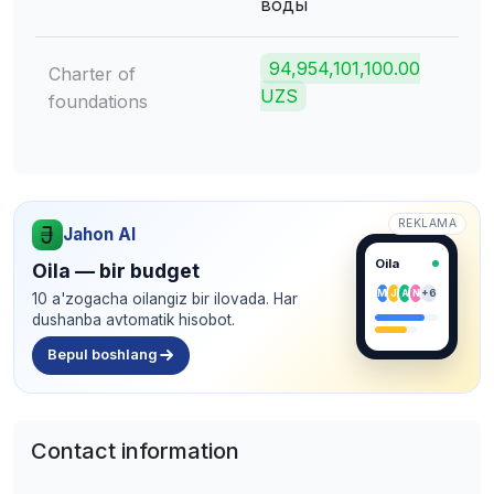
воды
94,954,101,100.00
Charter of
UZS
foundations
REKLAMA
Jahon AI
Oila
Oila — bir budget
M
J
A
N
+6
10 a'zogacha oilangiz bir ilovada. Har
dushanba avtomatik hisobot.
Bepul boshlang
Contact information