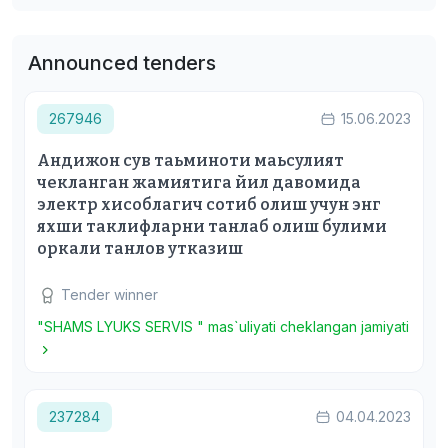
Announced tenders
267946
15.06.2023
Андижон сув таьминоти маьсулият
чекланган жамиятига йил давомида
электр хисоблагич сотиб олиш учун энг
яхши таклифларни танлаб олиш булими
оркали танлов утказиш
Tender winner
"SHAMS LYUKS SERVIS " mas`uliyati cheklangan jamiyati
237284
04.04.2023