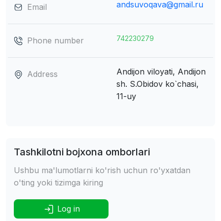
andsuvoqava@gmail.ru
Email
742230279
Phone number
Andijon viloyati, Andijon
Address
sh.
S.Obidov ko`chasi,
11-uy
Tashkilotni bojxona omborlari
Ushbu ma'lumotlarni ko'rish uchun ro'yxatdan
o'ting yoki tizimga kiring
Log in