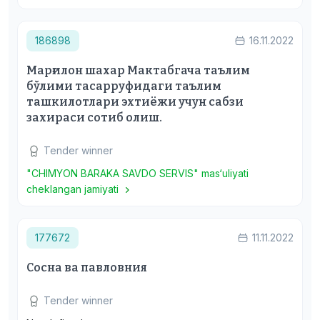
186898
16.11.2022
Марғилон шахар Мактабгача таълим
бўлими тасарруфидаги таълим
ташкилотлари эхтиёжи учун сабзи
захираси сотиб олиш.
Tender winner
"CHIMYON BARAKA SAVDO SERVIS" mas‘uliyati
cheklangan jamiyati
177672
11.11.2022
Сосна ва павловния
Tender winner