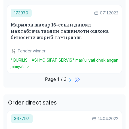
173970
07.11.2022
Марғилон шахар 16-сонли давлат
мактабгача таълим ташкилоти ошхона
биносини жорий тамирлаш.
Tender winner
"QURILISH ASHYO SIFAT SERVIS" mas`uliyati cheklangan
jamiyati
Page 1 / 3
Order direct sales
367797
14.04.2022