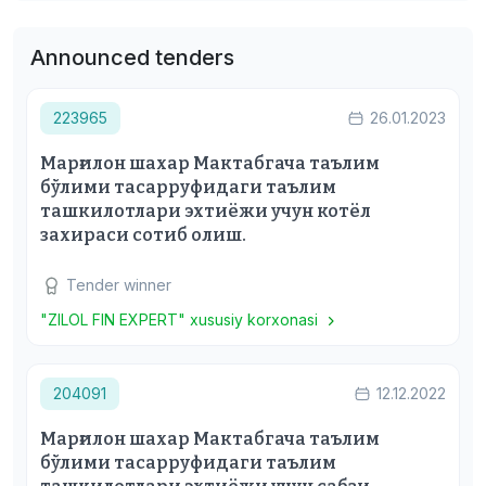
Announced tenders
223965
26.01.2023
Марғилон шахар Мактабгача таълим
бўлими тасарруфидаги таълим
ташкилотлари эхтиёжи учун котёл
захираси сотиб олиш.
Tender winner
"ZILOL FIN EXPERT" xususiy korxonasi
204091
12.12.2022
Марғилон шахар Мактабгача таълим
бўлими тасарруфидаги таълим