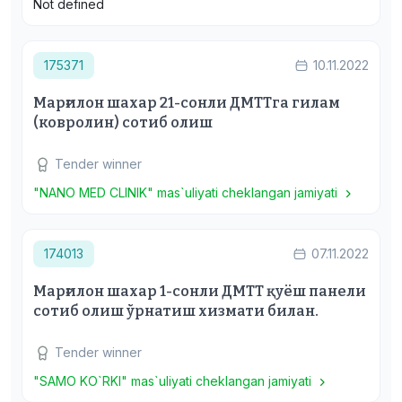
Not defined
175371
10.11.2022
Марғилон шахар 21-сонли ДМТТга гилам
(ковролин) сотиб олиш
Tender winner
"NANO MED CLINIK" mas`uliyati cheklangan jamiyati
174013
07.11.2022
Марғилон шахар 1-сонли ДМТТ қуёш панели
сотиб олиш ўрнатиш хизмати билан.
Tender winner
"SAMO KO`RKI" mas`uliyati cheklangan jamiyati