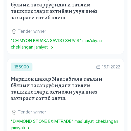
бўлими тасарруфидаги таълим
ташкилотлари эхтиёжи учун пиёз
захираси сотиб олиш.
Tender winner
"CHIMYON BARAKA SAVDO SERVIS" mas‘uliyati
cheklangan jamiyati
186900
16.11.2022
Марғилон шахар Мактабгача таълим
бўлими тасарруфидаги таълим
ташкилотлари эхтиёжи учун пиёз
захираси сотиб олиш.
Tender winner
"DIAMOND STONE EXIMTRADE" mas`uliyati cheklangan
jamiyati