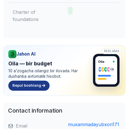
Charter of
foundations
REKLAMA
Jahon AI
Oila
Oila — bir budget
M
J
A
N
+6
10 a'zogacha oilangiz bir ilovada. Har
dushanba avtomatik hisobot.
Bepul boshlang
Contact information
muxammadayubxon171
Email