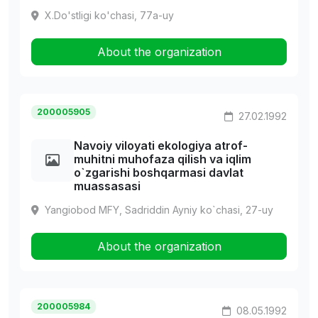
Х.Do'stligi ko'chasi, 77а-uy
About the organization
200005905
27.02.1992
Navoiy viloyati ekologiya atrof-
muhitni muhofaza qilish va iqlim
o`zgarishi boshqarmasi davlat
muassasasi
Yangiobod MFY, Sadriddin Ayniy ko`chasi, 27-uy
About the organization
200005984
08.05.1992