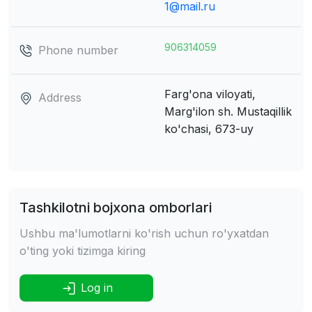
1@mail.ru
906314059
Phone number
Farg'ona viloyati,
Address
Marg'ilon sh.
Mustaqillik
ko'chasi, 673-uy
Tashkilotni bojxona omborlari
Ushbu ma'lumotlarni ko'rish uchun ro'yxatdan
o'ting yoki tizimga kiring
Log in