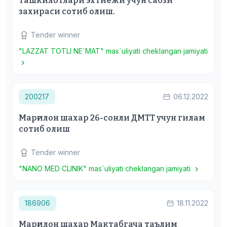
ташкилотлари эхтиёжи учун сабзи
захираси сотиб олиш.
Tender winner
"LAZZAT TOTLI NE`MAT" mas`uliyati cheklangan jamiyati
200217
06.12.2022
Марғилон шахар 26-сонли ДМТТ учун гилам
сотиб олиш
Tender winner
"NANO MED CLINIK" mas`uliyati cheklangan jamiyati
186906
18.11.2022
Марғилон шахар Мактабгача таълим