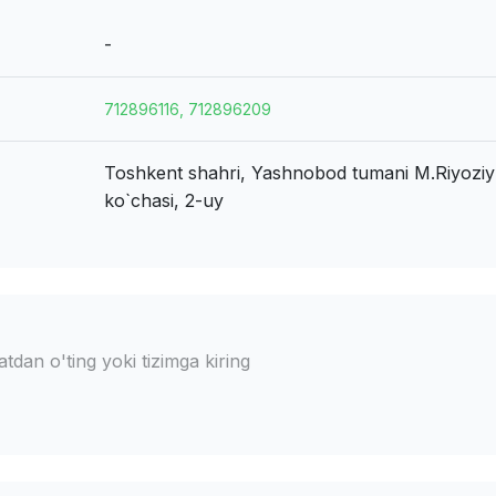
-
712896116, 712896209
Toshkent shahri, Yashnobod tumani
M.Riyoziy
ko`chasi, 2-uy
dan o'ting yoki tizimga kiring