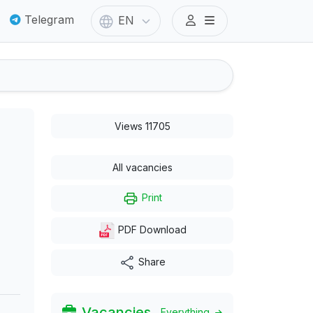
Telegram
EN
Views 11705
All vacancies
Print
PDF Download
Share
Vacancies
Everything