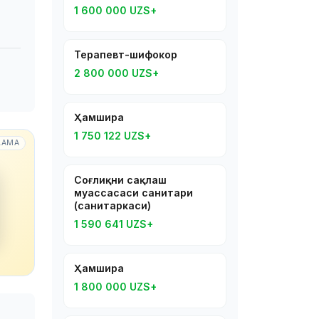
1 600 000 UZS+
Терапевт-шифокор
2 800 000 UZS+
Ҳамшира
1 750 122 UZS+
LAMA
Соғлиқни сақлаш
муассасаси санитари
(санитаркаси)
1 590 641 UZS+
Ҳамшира
1 800 000 UZS+