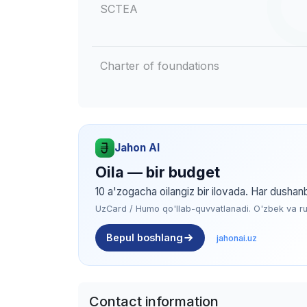
SCTEA
Charter of foundations
Jahon AI
Oila — bir budget
10 a'zogacha oilangiz bir ilovada. Har dushan
UzCard / Humo qo'llab-quvvatlanadi. O'zbek va rus 
Bepul boshlang
jahonai.uz
Contact information