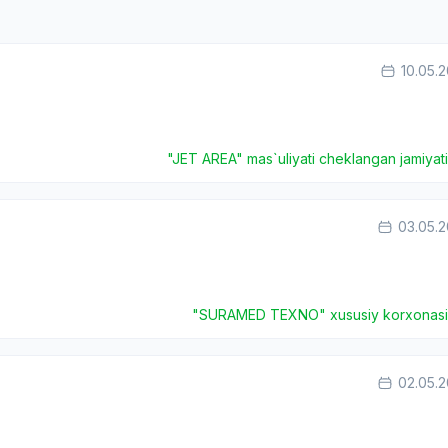
10.05.
"JET AREA" mas`uliyati cheklangan jamiyat
03.05.
"SURAMED TEXNO" xususiy korxonas
02.05.