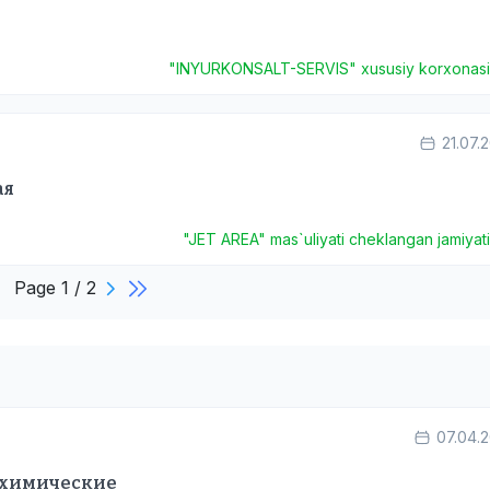
"INYURKONSALT-SERVIS" xususiy korxonas
21.07.
ая
"JET AREA" mas`uliyati cheklangan jamiyat
Page 1 / 2
07.04.
 химические