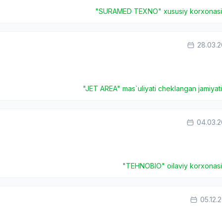
"SURAMED TEXNO" xususiy korxonas
28.03.
"JET AREA" mas`uliyati cheklangan jamiyat
04.03.
"TEHNOBIO" oilaviy korxonas
05.12.