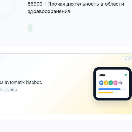
86900 - Прочая деятельность в области
здравоохранения
REK
Oila
ba avtomatik hisobot.
M
J
A
N
+6
tillarida.