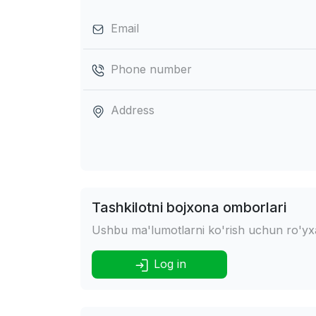
Email
Phone number
Address
Tashkilotni bojxona omborlari
Ushbu ma'lumotlarni ko'rish uchun ro'yxat
Log in