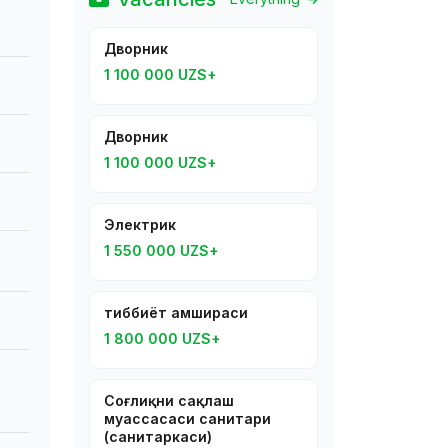
Дворник
1 100 000 UZS+
Дворник
1 100 000 UZS+
Электрик
1 550 000 UZS+
тиббиёт ҳамшираси
1 800 000 UZS+
Соғлиқни сақлаш
муассасаси санитари
(санитаркаси)