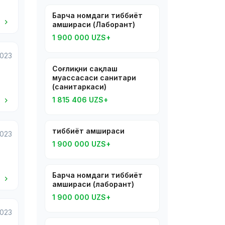
Барча номдаги тиббиёт
i
ҳамшираси (Лаборант)
1 900 000 UZS+
2023
Соғлиқни сақлаш
муассасаси санитари
(санитаркаси)
i
1 815 406 UZS+
тиббиёт ҳамшираси
2023
1 900 000 UZS+
Барча номдаги тиббиёт
i
ҳамшираси (лаборант)
1 900 000 UZS+
2023