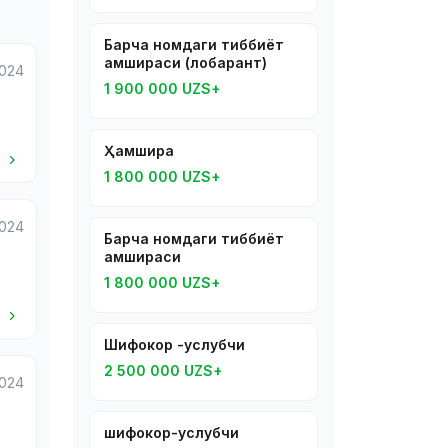
Барча номдаги тиббиёт
ҳамшираси (лобарант)
2024
1 900 000 UZS+
Ҳамшира
i
1 800 000 UZS+
2024
Барча номдаги тиббиёт
ҳамшираси
1 800 000 UZS+
i
Шифокор -услубчи
2 500 000 UZS+
2024
шифокор-услубчи