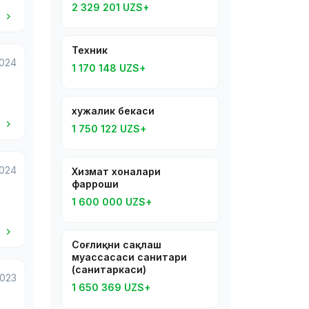
2 329 201 UZS+
i
Техник
2024
1 170 148 UZS+
хужалик бекаси
i
1 750 122 UZS+
2024
Хизмат хоналари
фарроши
1 600 000 UZS+
i
Соғлиқни сақлаш
муассасаси санитари
(санитаркаси)
2023
1 650 369 UZS+