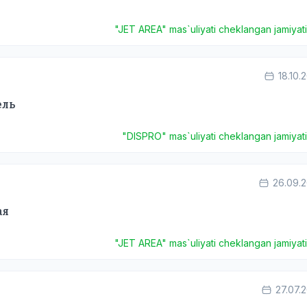
"JET AREA" mas`uliyati cheklangan jamiyat
18.10.
ель
"DISPRO" mas`uliyati cheklangan jamiyat
26.09.
ая
"JET AREA" mas`uliyati cheklangan jamiyat
27.07.