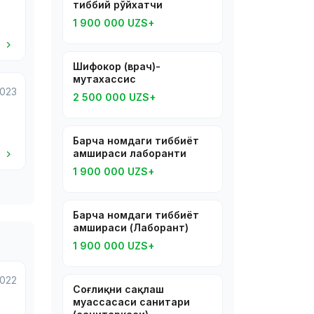
тиббий рўйхатчи
1 900 000 UZS+
i
Шифокор (врач)-
мутахассис
2023
2 500 000 UZS+
Барча номдаги тиббиёт
i
ҳамшираси лаборанти
1 900 000 UZS+
Барча номдаги тиббиёт
ҳамшираси (Лаборант)
1 900 000 UZS+
2022
Соғлиқни сақлаш
муассасаси санитари