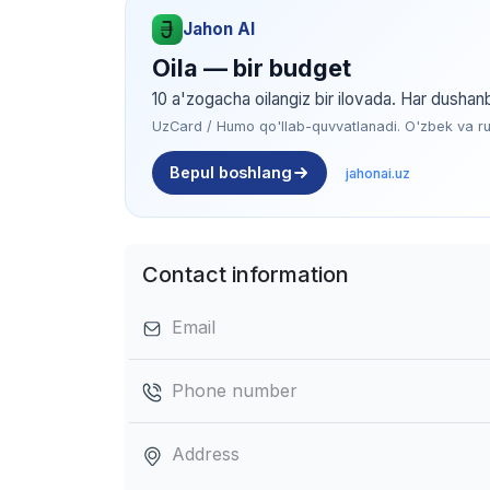
Jahon AI
Oila — bir budget
10 a'zogacha oilangiz bir ilovada. Har dushan
UzCard / Humo qo'llab-quvvatlanadi. O'zbek va rus 
Bepul boshlang
jahonai.uz
Contact information
Email
Phone number
Address