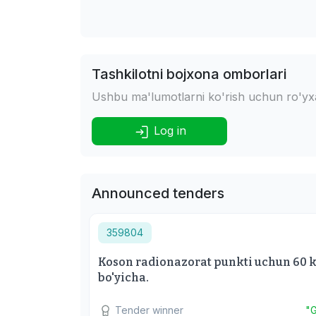
Tashkilotni bojxona omborlari
Ushbu ma'lumotlarni ko'rish uchun ro'yxat
Log in
Announced tenders
359804
Koson radionazorat punkti uchun 60 kV
bo'yicha.
Tender winner
"