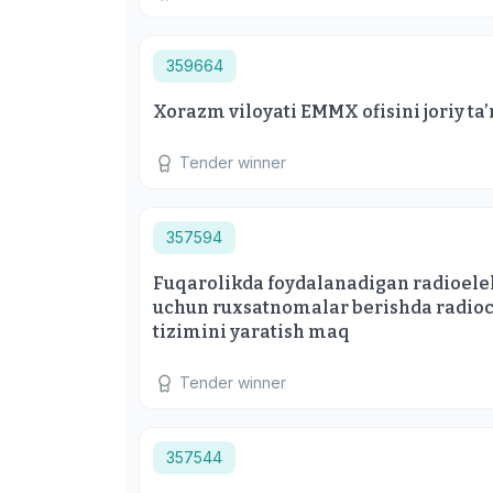
359664
Xorazm viloyati EMMX ofisini joriy ta
Tender winner
357594
Fuqarolikda foydalanadigan radioelekt
uchun ruxsatnomalar berishda radioc
tizimini yaratish maq
Tender winner
357544