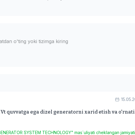
dan o'ting yoki tizimga kiring
15.05.
t quvvatga ega dizel generatorni xarid etish va o'rnat
GENERATOR SYSTEM TECHNOLOGY" mas`uliyati cheklangan jamiyat