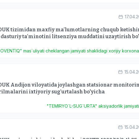
17.04.
DUK tizimidan maxfiy ma’lumotlarning chuqub ketishi
dasturiy ta’minotini litsenziya muddatini uzaytirish bo'
OVENTIQ" mas`uliyati cheklangan jamiyati shaklidagi xorijiy korxon
15.04.
UK Andijon viloyatida joylashgan statsionar monitori
rilmalarini ixtiyoriy sug’urtalash bo'yicha
"TEMIRYO`L-SUG`URTA" aksiyadorlik jamiyat
15.04.