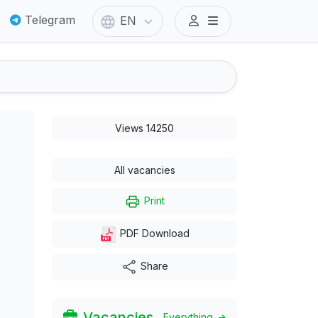
Telegram
EN
Views 14250
All vacancies
Print
PDF Download
Share
Vacancies
Everything