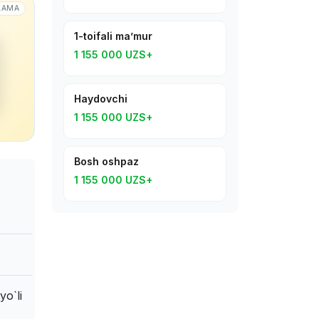
LAMA
1-toifali ma’mur
1 155 000 UZS+
Haydovchi
1 155 000 UZS+
Bosh oshpaz
1 155 000 UZS+
yo`li