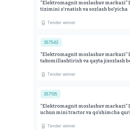
“Elektromagnit moslashuv markazi” D
tizimini o’rnatish va sozlash bo'yicha
Tender winner
357542
“Elektromagnit moslashuv markazi” D
takomillashtirish va qayta jixozlash b
Tender winner
357135
“Elektromagnit moslashuv markazi” DUK
uchun mini tractor va qo’shimcha quri
Tender winner