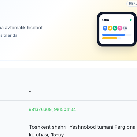
REK
Oila
ba avtomatik hisobot.
M
J
A
N
+6
tillarida.
-
981376369, 981504134
Toshkent shahri, Yashnobod tumani
Farg`ona 
ko`chasi, 15-uy