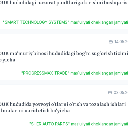
UK hududidagi nazorat punltlariga kirishni boshqari
"SMART TECHNOLOGY SYSTEMS" mas'uliyati cheklangan jamiyat
14.05.
UK ma’muriy binosi hududidagi bog’ni sug’orish tizim
o'yicha
"PROGRESSMAX TRADE" mas`uliyati cheklangan jamiyat
03.05.
 hududida yovvoyi o’tlarni o’rish va tozalash ishlari
lmalarini xarid etish bo'yicha
"SHER AUTO PARTS" mas‘uliyati cheklangan jamiyat