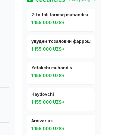
2-toifali tarmoq muhandisi
1 155 000 UZS+
Ҳудудни тозаловчи фаррош
1 155 000 UZS+
Yetakchi muhandis
1 155 000 UZS+
Haydovchi
1 155 000 UZS+
Arxivarius
1 155 000 UZS+