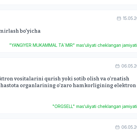
15.05.
’mirlash bo'yicha
"YANGIYER MUKAMMAL TA`MIR" mas‘uliyati cheklangan jamiyat
06.05.
ron vositalarini qurish yoki sotib olish va o’rnatish
hastota organlarining o’zaro hamkorligining elektron
"ORGSELL" mas‘uliyati cheklangan jamiyat
06.05.