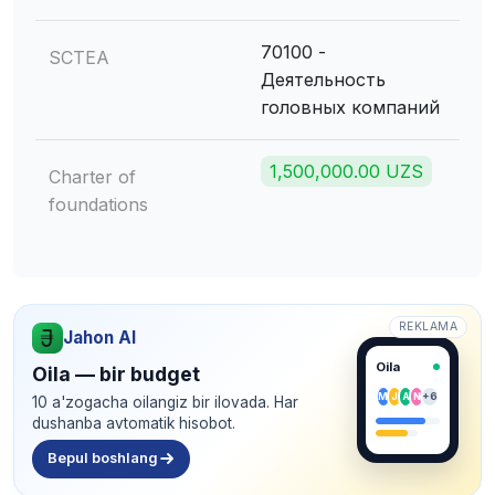
70100 -
SCTEA
Деятельность
головных компаний
1,500,000.00 UZS
Charter of
foundations
REKLAMA
Jahon AI
Oila
Oila — bir budget
M
J
A
N
+6
10 a'zogacha oilangiz bir ilovada. Har
dushanba avtomatik hisobot.
Bepul boshlang