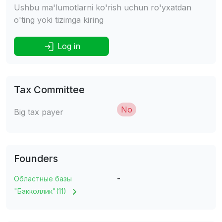
Ushbu ma'lumotlarni ko'rish uchun ro'yxatdan
o'ting yoki tizimga kiring
Log in
Tax Committee
No
Big tax payer
Founders
-
Областные базы
"Бакколлик"(11)