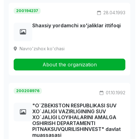
200194237
28.04.1993
Shaxsiy yordamchi xo'jaliklar ittifoqi
Navro'zshox ko'chasi
About the organization
200208976
01.10.1992
"O`ZBEKISTON RESPUBLIKASI SUV
XO`JALIGI VAZIRLIGINING SUV
XO`JALIGI LOYIHALARINI AMALGA
OSHIRISH DEPARTAMENTI
PITNAKSUVQURILISHINVEST" davlat
muassasasi