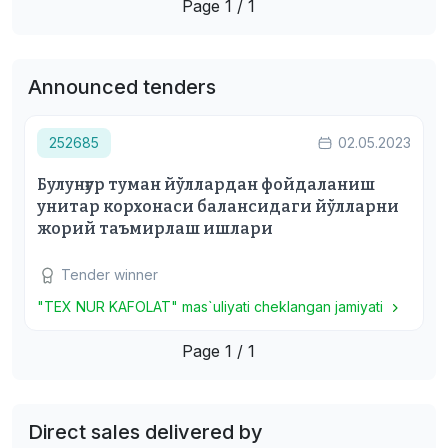
Page 1 / 1
Announced tenders
252685
02.05.2023
Булунғур туман йўллардан фойдаланиш
унитар корхонаси балансидаги йўлларни
жорий таъмирлаш ишлари
Tender winner
"TEX NUR KAFOLAT" mas`uliyati cheklangan jamiyati
Page 1 / 1
Direct sales delivered by