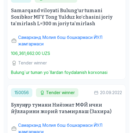
Samarqand viloyati Bulung‘ur tumani
Soxibkor MFY Tong Yulduz ko‘chasini joriy
ta’mirlash L=300 m joriy ta’mirlash
Самарканд Молия бош бошкармаси ЙУЛ
жамгармаси
106,361,662.00 UZS
Tender winner
Bulung`ur tuman yo`llardan foydalanish korxonasi
150056
Tender winner
20.09.2022
Булунғур тумани Ниёзмат МФЙ ички
йўлларини жорий таъмирлаш (Захира)
Самарканд Молия бош бошкармаси ЙУЛ
жамгармаси