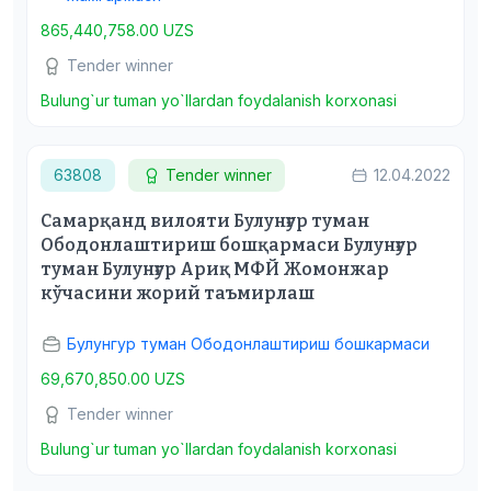
865,440,758.00 UZS
Tender winner
Bulung`ur tuman yo`llardan foydalanish korxonasi
63808
Tender winner
12.04.2022
Самарқанд вилояти Булунғур туман
Ободонлаштириш бошқармаси Булунғур
туман Булунғур Ариқ МФЙ Жомонжар
кўчасини жорий таъмирлаш
Булунгур туман Ободонлаштириш бошкармаси
69,670,850.00 UZS
Tender winner
Bulung`ur tuman yo`llardan foydalanish korxonasi