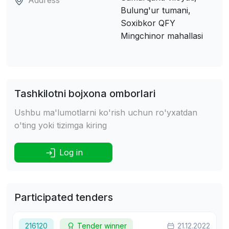
Bulung'ur tumani,
Soxibkor QFY
Mingchinor mahallasi
Tashkilotni bojxona omborlari
Ushbu ma'lumotlarni ko'rish uchun ro'yxatdan
o'ting yoki tizimga kiring
Log in
Participated tenders
216120
Tender winner
21.12.2022