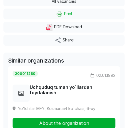
All vacancies
Print
PDF Download
Share
Similar organizations
200011280
02.01.1992
Uchquduq tuman yo`llardan
foydalanish
Yo'lchilar MFY, Kosmanavt ko`chasi, 6-uy
About the organization