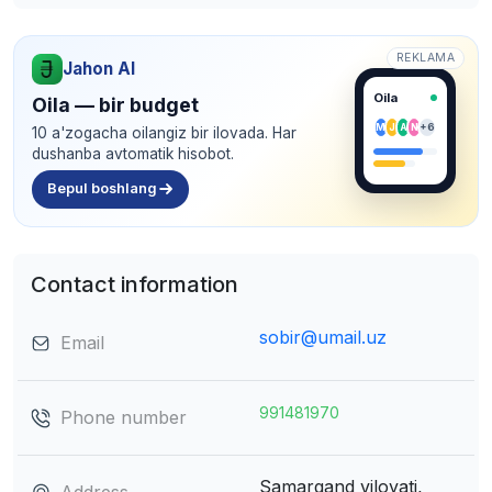
REKLAMA
Jahon AI
Oila
Oila — bir budget
M
J
A
N
+6
10 a'zogacha oilangiz bir ilovada. Har
dushanba avtomatik hisobot.
Bepul boshlang
Contact information
sobir@umail.uz
Email
991481970
Phone number
Samarqand viloyati,
Address