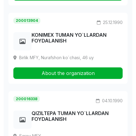
200013904
25.12.1990
KONIMEX TUMAN YO`LLARDAN
FOYDALANISH
Birlik MFY, Nurafshon ko`chasi, 46 uy
About the organization
200016338
04.10.1990
QIZILTEPA TUMAN YO`LLARDAN
FOYDALANISH
Saroy MFY